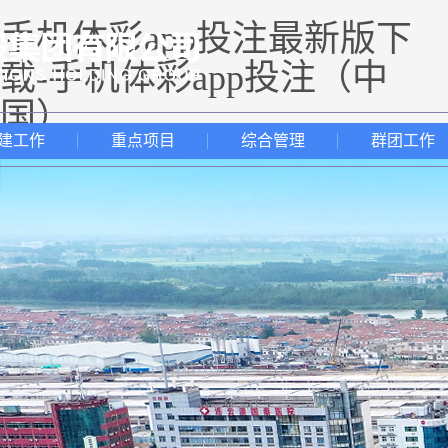
手机体彩app投注最新版下
载-手机体彩app投注（中
国）
建工作
重点项目
综合管理
群团工作