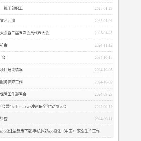
问一线干部职工
2025-01-29
工文艺汇演
2025-01-26
代表大会暨二届五次会员代表大会
2025-01-25
分析会
2024-11-12
析会
2024-10-15
事项目建设情况
2024-10-05
输服务保障工作
2024-10-02
务保障工作部署会
2024-09-29
分析会暨“大干一百天·冲刺保全年”动员大会
2024-09-14
产检查
2024-09-11
app投注最新版下载-手机体彩app投注（中国） 安全生产工作