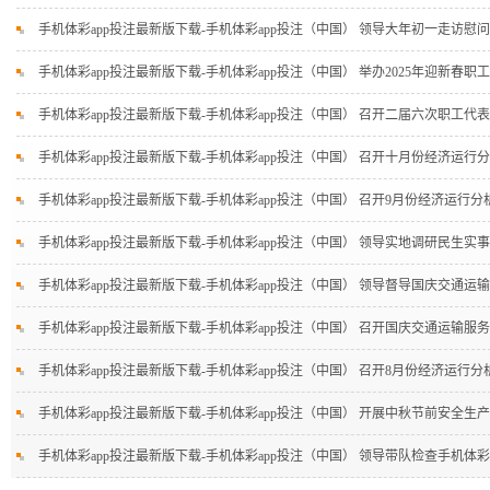
手机体彩app投注最新版下载-手机体彩app投注（中国） 领导大年初一走访慰
手机体彩app投注最新版下载-手机体彩app投注（中国） 举办2025年迎新春职
手机体彩app投注最新版下载-手机体彩app投注（中国） 召开二届六次职工
手机体彩app投注最新版下载-手机体彩app投注（中国） 召开十月份经济运行
手机体彩app投注最新版下载-手机体彩app投注（中国） 召开9月份经济运行分
手机体彩app投注最新版下载-手机体彩app投注（中国） 领导实地调研民生实
手机体彩app投注最新版下载-手机体彩app投注（中国） 领导督导国庆交通运
手机体彩app投注最新版下载-手机体彩app投注（中国） 召开国庆交通运输服
手机体彩app投注最新版下载-手机体彩app投注（中国） 召开8月份经济运行
手机体彩app投注最新版下载-手机体彩app投注（中国） 开展中秋节前安全生
手机体彩app投注最新版下载-手机体彩app投注（中国） 领导带队检查手机体彩