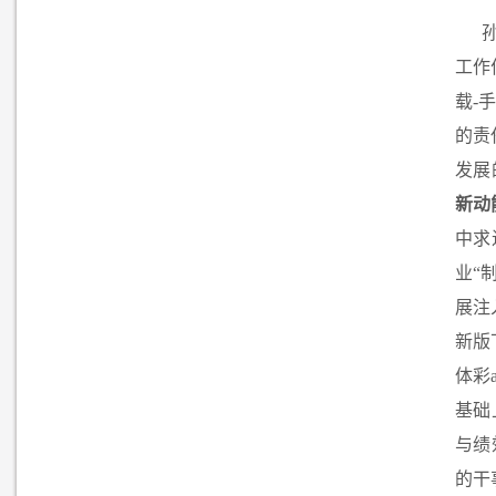
工作
载-
的责
发展
新动
中求
业“
展注
新版
体彩
基础
与绩
的干