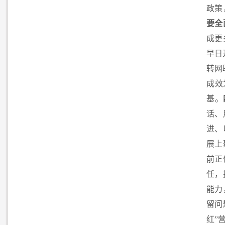
政策
要全
成更
早日
转网
成效
基。
话、
进、
展上
前正
任，
能力
留问
红”