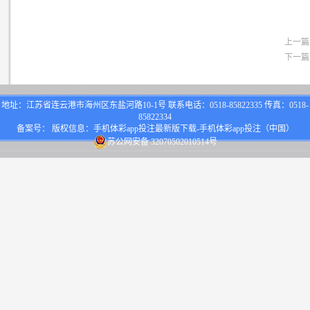
上一篇
下一篇
地址：江苏省连云港市海州区东盐河路10-1号 联系电话：0518-85822335 传真：0518-
85822334
备案号： 版权信息：手机体彩app投注最新版下载-手机体彩app投注（中国）
苏公网安备 32070502010514号