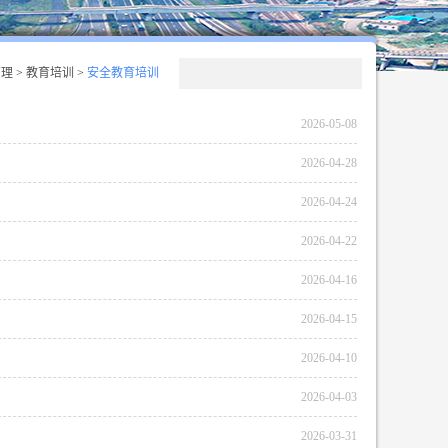
管理
>
教育培训
>
安全教育培训
2026-05-08
2026-04-28
2026-04-24
2026-04-22
2026-04-16
2026-04-15
2026-04-10
2026-04-03
2026-03-31