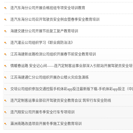
连汽东海分公司开展合格班组专项安全培训教育
连汽东海分公司召开驾驶员安全例会暨春季安全教育培训
海建交建分公司开展节后复工复产教育培训
连汽灌云公司组织学习《职业病防治法》
江苏海建新丝路检测公司组织开展春节前安全教育培训
情暖春运路 安全记心间——连汽定制客运事业部深入引航站开展驾驶员安全培
江苏海建通仁分公司组织开展办公楼火灾应急演练
交培公司组织参加交通控股手机体彩app投注最新版下载-手机体彩app投注（中国
连汽定制客运事业部召开驾驶员安全教育会议 筑牢行车安全防线
连汽翔安公司开展冬季安全行车专项培训
瀛洲南路改造项目开展冬季施工安全教育培训