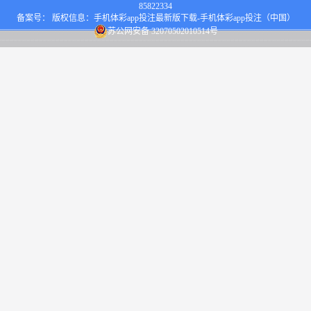
85822334
备案号： 版权信息：手机体彩app投注最新版下载-手机体彩app投注（中国）
苏公网安备 32070502010514号