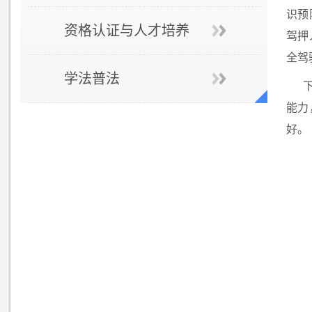
识预
资格认证与人才培养
驾押
全驾
学法普法
能力
好。