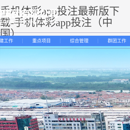
手机体彩app投注最新版下
载-手机体彩app投注（中
国）
建工作
重点项目
综合管理
群团工作