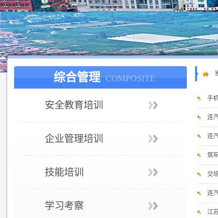
综合管理
COMPOSITE
手机
安全教育培训
连
连
企业管理培训
筑
技能培训
交
连
学习考察
江