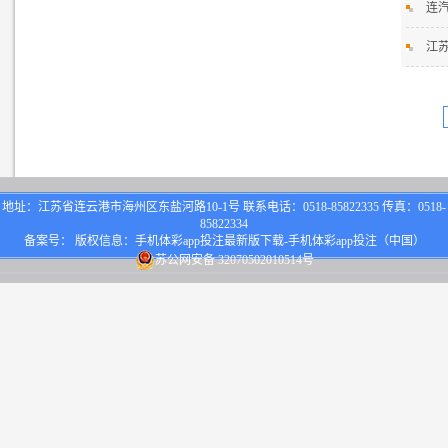
连
江
地址：江苏省连云港市海州区东盐河路10-1号 联系电话：0518-85822335 传真：0518-
85822334
备案号： 版权信息：手机体彩app投注最新版下载-手机体彩app投注（中国）
苏公网安备 32070502010514号