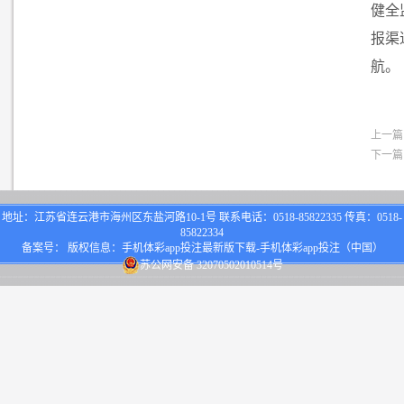
健全
报渠
航。
上一篇
下一篇
地址：江苏省连云港市海州区东盐河路10-1号 联系电话：0518-85822335 传真：0518-
85822334
备案号： 版权信息：手机体彩app投注最新版下载-手机体彩app投注（中国）
苏公网安备 32070502010514号