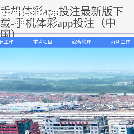
手机体彩app投注最新版下
载-手机体彩app投注（中
国）
建工作
重点项目
综合管理
群团工作