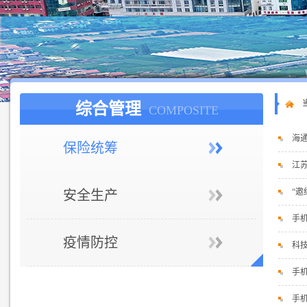
综合管理
COMPOSITE
海通
保险统筹
江
“
安全生产
手机
疫情防控
科技
手机
手机