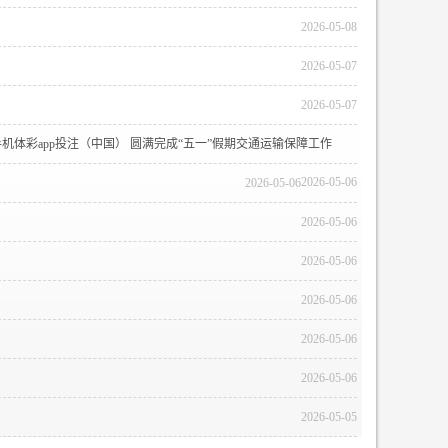
2026-05-08
2026-05-07
2026-05-07
机体彩app投注（中国） 圆满完成“五一”假期交通运输保障工作
2026-05-06
2026-05-06
2026-05-06
2026-05-06
2026-05-06
2026-05-06
2026-05-06
2026-05-05