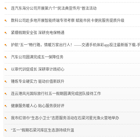
连汽东海分公司开展第六个“民法典宣传月”普法活动
数科公司赴多地开展智能终端专项考察 赋能市民卡便民服务提质升级
紧绷假期安全弦 深耕充电保畅通
护航“五一”畅行路，情暖万家出行人！——交通手机体彩app投注最新版下载-手
汽车公司圆满完成五一保障任务
以审代训促成长 深耕审计践初心
锤炼专业硬实力 驱动价值新跃升
连云港风光国际旅行社五一假期圆满完成团队接待工作
健康服务暖人心 贴心服务获好评
我市红领巾“生态小卫士”志愿服务活动在石梁河星光渔火营地举办
“五一”假期石梁河库区生态游持续升温