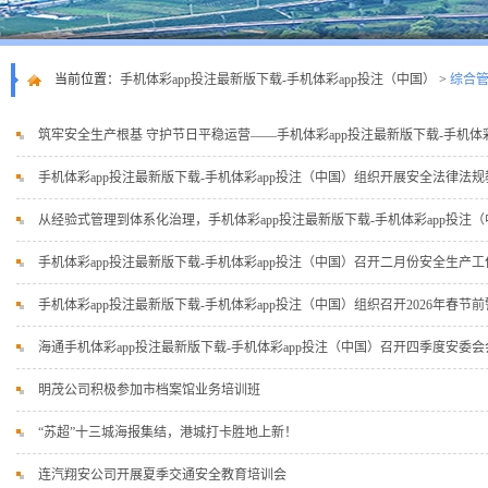
当前位置：
手机体彩app投注最新版下载-手机体彩app投注（中国）
>
综合
筑牢安全生产根基 守护节日平稳运营——手机体彩app投注最新版下载-手机体
手机体彩app投注最新版下载-手机体彩app投注（中国）组织开展安全法律法
从经验式管理到体系化治理，手机体彩app投注最新版下载-手机体彩app投注
手机体彩app投注最新版下载-手机体彩app投注（中国）召开二月份安全生产
手机体彩app投注最新版下载-手机体彩app投注（中国）组织召开2026年春节
海通手机体彩app投注最新版下载-手机体彩app投注（中国）召开四季度安委会
明茂公司积极参加市档案馆业务培训班
“苏超”十三城海报集结，港城打卡胜地上新！
连汽翔安公司开展夏季交通安全教育培训会