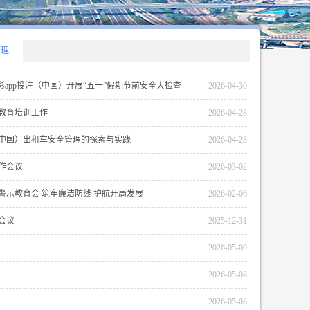
管理
彩app投注（中国）开展“五一”假期节前安全大检查
2026-04-30
规教育培训工作
2026-04-28
（中国）出租车安全管理的探索与实践
2026-04-23
工作会议
2026-03-02
前警示教育会 筑牢廉洁防线 护航开局发展
2026-02-06
会议
2025-12-31
2026-05-09
2026-05-08
2026-05-08