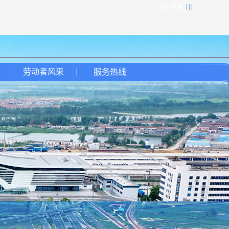
加入收藏
| | |
劳动者风采
服务热线