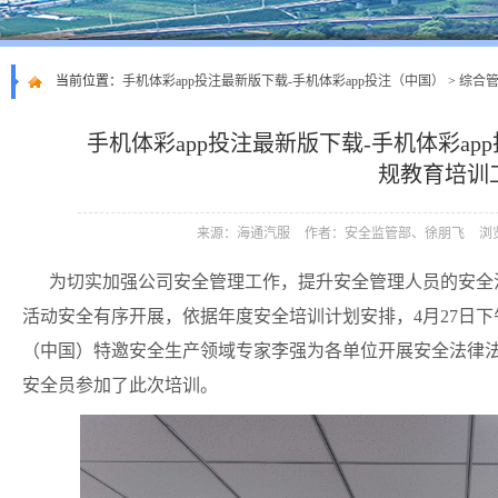
当前位置：
手机体彩app投注最新版下载-手机体彩app投注（中国）
>
综合
手机体彩app投注最新版下载-手机体彩a
规教育培训
来源：海通汽服
作者：安全监管部、徐朋飞
浏
为切实加强公司安全管理工作，提升安全管理人员的安全
活动安全有序开展，依据年度安全培训计划安排，4月27日下午
（中国）特邀安全生产领域专家李强为各单位开展安全法律
安全员参加了此次培训。