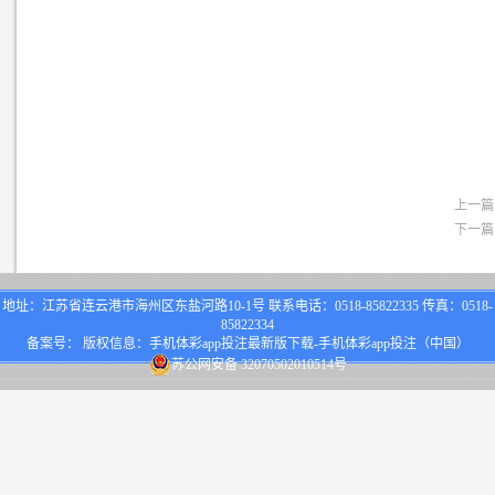
上一篇
下一篇
地址：江苏省连云港市海州区东盐河路10-1号 联系电话：0518-85822335 传真：0518-
85822334
备案号： 版权信息：手机体彩app投注最新版下载-手机体彩app投注（中国）
苏公网安备 32070502010514号