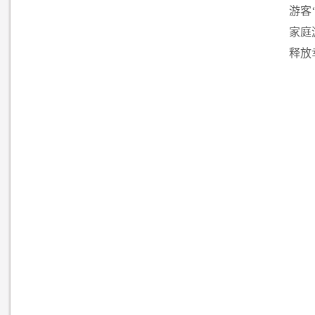
游客
家庭
释放