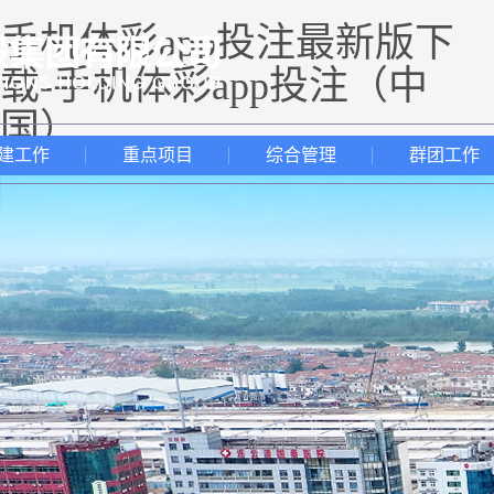
手机体彩app投注最新版下
载-手机体彩app投注（中
国）
建工作
重点项目
综合管理
群团工作