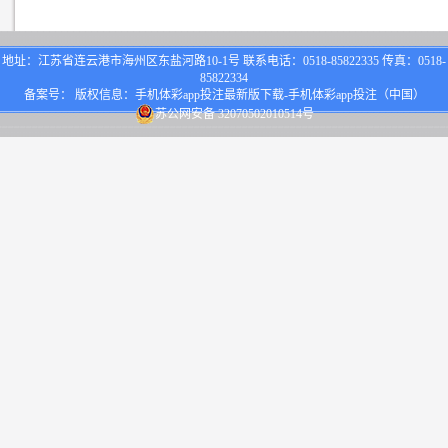
地址：江苏省连云港市海州区东盐河路10-1号 联系电话：0518-85822335 传真：0518-
85822334
备案号： 版权信息：手机体彩app投注最新版下载-手机体彩app投注（中国）
苏公网安备 32070502010514号