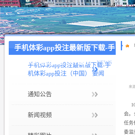
手机体彩app投注最新版下载-手
机体彩app投注（中国）
NEWS
手机体彩app投注最新版下载-手
机体彩app投注（中国） 要闻
来
通知公告
会。
新闻视频
任务
委监