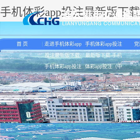
手机体彩app投注最新版下载
首 页
走进手机体彩app
手机体彩app投注
党
投注最新版下载-
最新版下载-手机
手机体彩app投注
体彩app投注（中
（中国）
国）