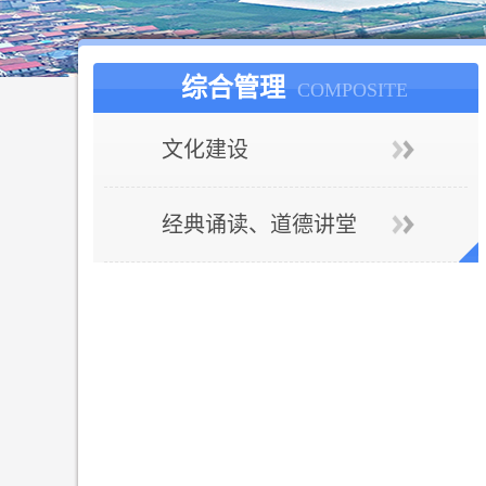
综合管理
COMPOSITE
文化建设
经典诵读、道德讲堂