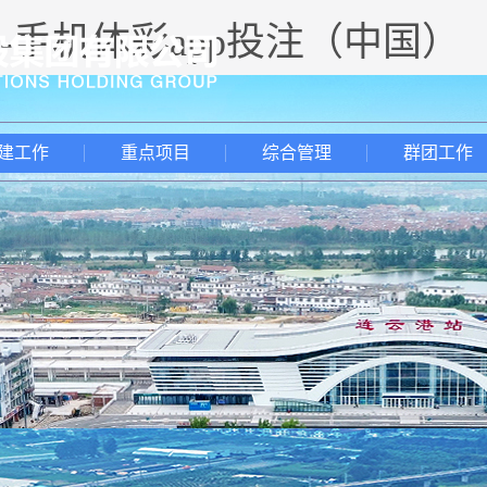
-手机体彩app投注（中国）
建工作
重点项目
综合管理
群团工作