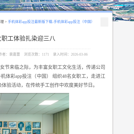
管理
>
手机体彩app投注最新版下载-手机体彩app投注（中国）
女职工体验扎染迎三八
作者：裴嘉蕾
浏览次数：1171
录入时间：2026-03-06
动妇女节来临之际，为丰富女职工文化生活，传递公司
机体彩app投注（中国） 组织48名女职工，走进江
扎染体验活动，在传统手工创作中欢度美好节日。