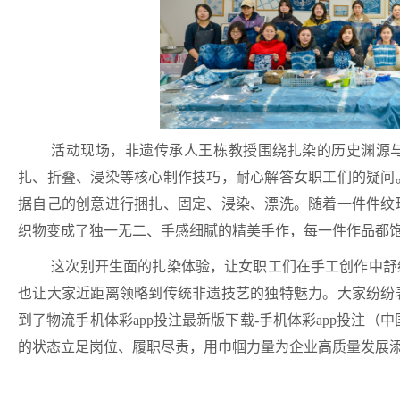
活动现场，非遗传承人王栋教授围绕扎染的历史渊源
扎、折叠、浸染等核心制作技巧，耐心解答女职工们的疑问
据自己的创意进行捆扎、固定、浸染、漂洗。随着一件件纹
织物变成了独一无二、手感细腻的精美手作，每一件作品都
这次别开生面的扎染体验，让女职工们在手工创作中舒
也让大家近距离领略到传统非遗技艺的独特魅力。大家纷纷
到了物流手机体彩app投注最新版下载-手机体彩app投注（
的状态立足岗位、履职尽责，用巾帼力量为企业高质量发展