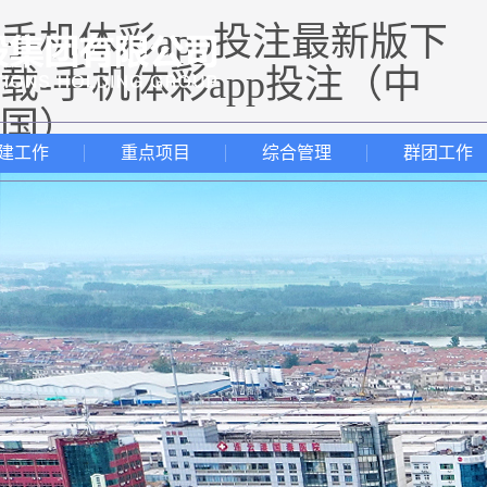
手机体彩app投注最新版下
载-手机体彩app投注（中
国）
建工作
重点项目
综合管理
群团工作