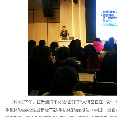
3月6日下午，在新浦汽车总站“雷锋车”大讲堂正在举办一
手机体彩app投注最新版下载-手机体彩app投注（中国） 