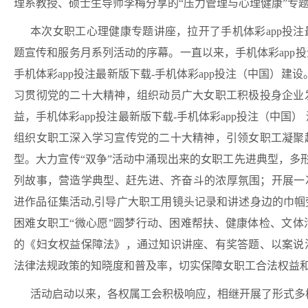
理系教授、硕士生导师李梅分享的“压力管理与心理健康”专
本次女职工心理健康专题讲座，拉开了手机体彩app投注最
题宣传和服务月系列活动的序幕。一直以来，手机体彩app投注
手机体彩app投注最新版下载-手机体彩app投注（中国）建设
习贯彻党的二十大精神，组织动员广大女职工积极投身企业
益，手机体彩app投注最新版下载-手机体彩app投注（中国）
组织女职工深入学习宣传党的二十大精神，引领女职工凝聚
型。大力宣传“双争”活动中涌现出来的女职工先进典型，多形式
列故事，营造学典型、赶先进、齐奋斗的浓厚氛围；开展一
进作品征集活动,引导广大职工用镜头记录和讲述身边的巾
困难女职工“微心愿”圆梦行动、困难帮扶、健康体检、文
的《妇女权益保障法》，通过知识讲座、有奖答题、以案说
法律法规政策的知晓度和普及率，切实保障女职工合法权益
活动启动以来，各权属工会积极响应，相继开展了形式多样