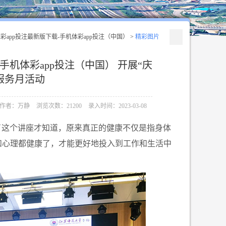
彩app投注最新版下载-手机体彩app投注（中国）
>
精彩图片
手机体彩app投注（中国） 开展“庆
服务月活动
作者：万静
浏览次数：21200
录入时间：2023-03-08
了这个讲座才知道，原来真正的健康不仅是指身体
和心理都健康了，才能更好地投入到工作和生活中