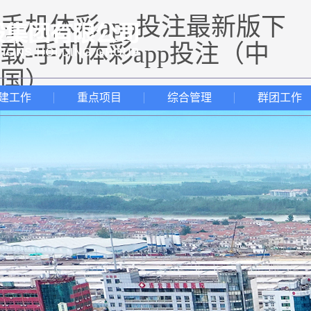
手机体彩app投注最新版下
载-手机体彩app投注（中
国）
建工作
重点项目
综合管理
群团工作