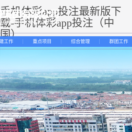
手机体彩app投注最新版下
载-手机体彩app投注（中
国）
建工作
重点项目
综合管理
群团工作