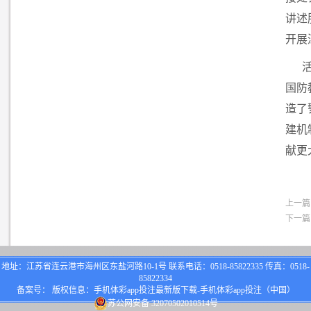
讲述
开展
国防
造了
建机
献更
上一篇
下一篇
地址：江苏省连云港市海州区东盐河路10-1号 联系电话：0518-85822335 传真：0518-
85822334
备案号： 版权信息：手机体彩app投注最新版下载-手机体彩app投注（中国）
苏公网安备 32070502010514号