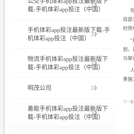
公交手机体彩app投注最新版下
载-手机体彩app投注（中国）
目部
时用
手机体彩app投注最新版下载-手
机体彩app投注（中国）
划，
物流手机体彩app投注最新版下
与架
载-手机体彩app投注（中国）
季施
明茂公司
下一篇
善能手机体彩app投注最新版下
载-手机体彩app投注（中国）