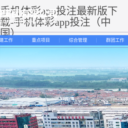
手机体彩app投注最新版下
载-手机体彩app投注（中
国）
建工作
重点项目
综合管理
群团工作