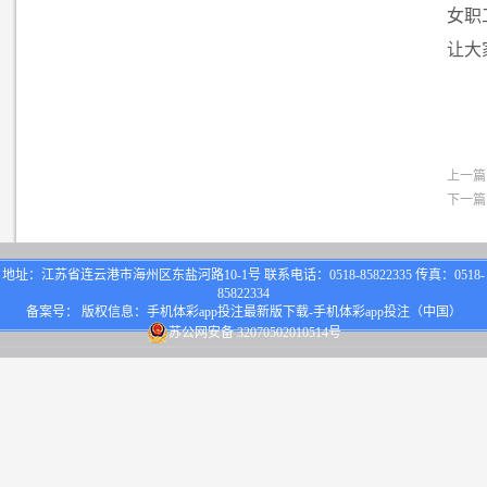
女职
让大
上一篇
下一篇
地址：江苏省连云港市海州区东盐河路10-1号 联系电话：0518-85822335 传真：0518-
85822334
备案号： 版权信息：手机体彩app投注最新版下载-手机体彩app投注（中国）
苏公网安备 32070502010514号