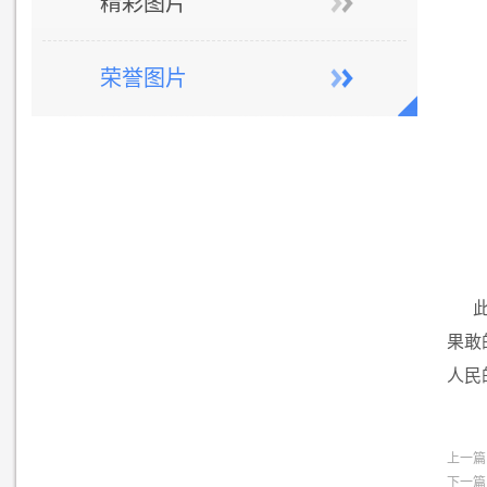
精彩图片
荣誉图片
果敢
人民
上一篇
下一篇